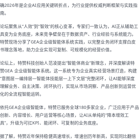
确2026年是企业AI应用关键转折点，为行业提供权威判断框架与实践指
南。
论坛聚焦从“人效”到“智效”的核心变革，专家们一致认为，AI正从辅助工
具变为业务底座，未来竞争壁垒在于数据资产、行业经验与系统能力。
特赞现场分享了GEA企业级智能体系统实践，以完整业务闭环支撑白皮
书理念落地，助力企业实现可复制、可规模化的经营价值。
论坛上，特赞科技创始人范凌提出“智能体商业”新理念，并深度解读特
赞GEA 企业级智能体系统。这一系统专为企业真实经营场景打造，构建
“意图层—编排层—智能体技能层—上下文层”完整闭环，让AI能够深度
理解业务、自主决策、闭环执行，实现从市场洞察、产品创新到运营优
化的全流程智能运转。
依托GEA企业级智能体，特赞已服务全球180多家企业，广泛应用于产品
创新、内容增长、用户运营等核心场景，让AI从单纯的“降本增效工
具”，升级为可扛KPI、能闭环、可复制的业务底座。
据了解，特赞近年保持稳健高速增长，增速创历年新高，实现同比翻倍