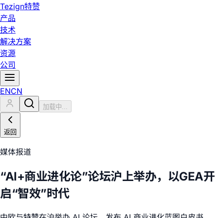
Tezign
特赞
产品
技术
解决方案
资源
公司
EN
CN
加载中...
返回
媒体报道
“AI+商业进化论”论坛沪上举办，以GEA开
启“智效”时代
中欧与特赞在沪举办 AI 论坛，发布 AI 商业进化蓝图白皮书，