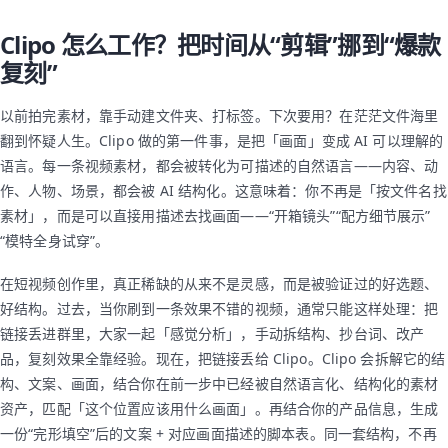
Clipo 怎么工作？把时间从“剪辑”挪到“爆款
复刻”
以前拍完素材，靠手动建文件夹、打标签。下次要用？在茫茫文件海里
翻到怀疑人生。Clipo 做的第一件事，是把「画面」变成 AI 可以理解的
语言。每一条视频素材，都会被转化为可描述的自然语言——内容、动
作、人物、场景，都会被 AI 结构化。这意味着：你不再是「按文件名找
素材」，而是可以直接用描述去找画面——“开箱镜头”“配方细节展示”
“模特全身试穿”。
在短视频创作里，真正稀缺的从来不是灵感，而是被验证过的好选题、
好结构。过去，当你刷到一条效果不错的视频，通常只能这样处理：把
链接丢进群里，大家一起「感觉分析」，手动拆结构、抄台词、改产
品，复刻效果全靠经验。现在，把链接丢给 Clipo。Clipo 会拆解它的结
构、文案、画面，结合你在前一步中已经被自然语言化、结构化的素材
资产，匹配「这个位置应该用什么画面」。再结合你的产品信息，生成
一份“完形填空”后的文案 + 对应画面描述的脚本表。同一套结构，不再