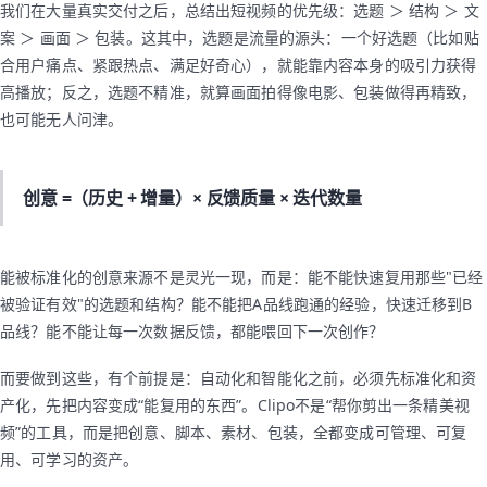
我们在大量真实交付之后，总结出短视频的优先级：选题 ＞ 结构 ＞ 文
案 ＞ 画面 ＞ 包装。这其中，选题是流量的源头：一个好选题（比如贴
合用户痛点、紧跟热点、满足好奇心），就能靠内容本身的吸引力获得
高播放；反之，选题不精准，就算画面拍得像电影、包装做得再精致，
也可能无人问津。
创意 =（历史 + 增量）× 反馈质量 × 迭代数量
能被标准化的创意来源不是灵光一现，而是：能不能快速复用那些"已经
被验证有效"的选题和结构？能不能把A品线跑通的经验，快速迁移到B
品线？能不能让每一次数据反馈，都能喂回下一次创作？
而要做到这些，有个前提是：自动化和智能化之前，必须先标准化和资
产化，先把内容变成“能复用的东西”。Clipo不是“帮你剪出一条精美视
频”的工具，而是把创意、脚本、素材、包装，全都变成可管理、可复
用、可学习的资产。