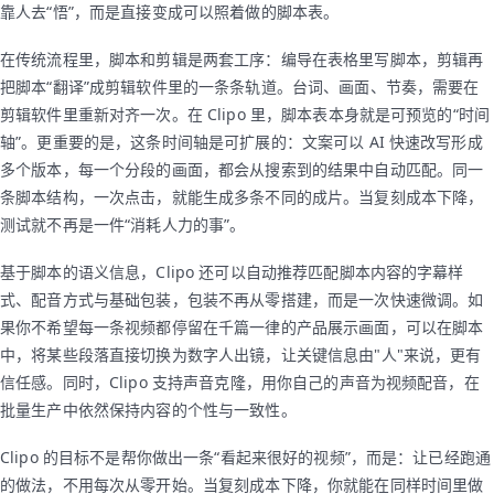
靠人去“悟”，而是直接变成可以照着做的脚本表。
在传统流程里，脚本和剪辑是两套工序：编导在表格里写脚本，剪辑再
把脚本“翻译”成剪辑软件里的一条条轨道。台词、画面、节奏，需要在
剪辑软件里重新对齐一次。在 Clipo 里，脚本表本身就是可预览的“时间
轴”。更重要的是，这条时间轴是可扩展的：文案可以 AI 快速改写形成
多个版本，每一个分段的画面，都会从搜索到的结果中自动匹配。同一
条脚本结构，一次点击，就能生成多条不同的成片。当复刻成本下降，
测试就不再是一件“消耗人力的事”。
基于脚本的语义信息，Clipo 还可以自动推荐匹配脚本内容的字幕样
式、配音方式与基础包装，包装不再从零搭建，而是一次快速微调。如
果你不希望每一条视频都停留在千篇一律的产品展示画面，可以在脚本
中，将某些段落直接切换为数字人出镜，让关键信息由"人"来说，更有
信任感。同时，Clipo 支持声音克隆，用你自己的声音为视频配音，在
批量生产中依然保持内容的个性与一致性。
Clipo 的目标不是帮你做出一条“看起来很好的视频”，而是：让已经跑通
的做法，不用每次从零开始。当复刻成本下降，你就能在同样时间里做