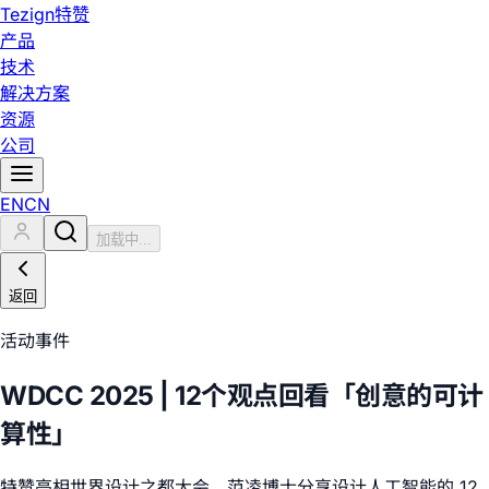
Tezign
特赞
产品
技术
解决方案
资源
公司
EN
CN
加载中...
返回
活动事件
WDCC 2025 | 12个观点回看「创意的可计
算性」
特赞亮相世界设计之都大会，范凌博士分享设计人工智能的 12