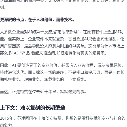
之四海而皆准的通用答案，无法贴合企业真实业务、真实偏好、真实规
则。
更深层的卡点，在于人和组织，而非技术。
大多数企业面对AI的第一反应是“老瓶装新酒”，在原有软件上叠加AI功
能。但实际上，企业软件本来就复杂，盲目叠加AI只会更冗余混乱，让
用户更困惑，最后导致没人愿意为附加的AI买单。这也是为什么市场上
那么多"AI+"产品,看起来很热闹,却很难转化为真实的续费率。
因此，AI 要创造真正的商业价值，必须嵌入业务流程、沉淀决策经验、
持续进化迭代。而支撑这一切的底座，不是接口和提示词，而是一套长
期扎根业务、理解业务、承载业务的上下文系统。
而这，正是特赞在过去近十年里，默默做完的事。
上下文：难以复刻的长期壁垒
2015年，范凌回国在上海创立特赞，构想的是用科技赋能商业与社会的
想象力。