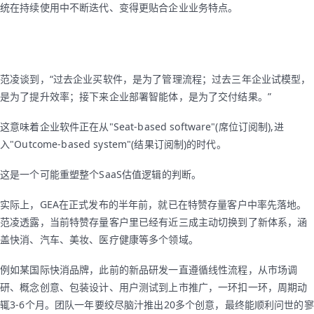
统在持续使用中不断迭代、变得更贴合企业业务特点。
范凌谈到，“过去企业买软件，是为了管理流程；过去三年企业试模型，
是为了提升效率；接下来企业部署智能体，是为了交付结果。”
这意味着企业软件正在从"Seat-based software"(席位订阅制),进
入"Outcome-based system"(结果订阅制)的时代。
这是一个可能重塑整个SaaS估值逻辑的判断。
实际上，GEA在正式发布的半年前，就已在特赞存量客户中率先落地。
范凌透露，当前特赞存量客户里已经有近三成主动切换到了新体系，涵
盖快消、汽车、美妆、医疗健康等多个领域。
例如某国际快消品牌，此前的新品研发一直遵循线性流程，从市场调
研、概念创意、包装设计、用户测试到上市推广，一环扣一环，周期动
辄3-6个月。团队一年要绞尽脑汁推出20多个创意，最终能顺利问世的寥