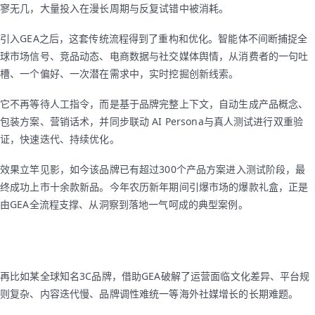
寥无几，大量投入在漫长周期与反复试错中被消耗。
引入GEA之后，这套传统流程得到了重构和优化。智能体不间断捕捉全
球市场信号、竞品动态、电商数据与社交媒体舆情，从消费者的一句吐
槽、一个偏好、一次潜在需求中，实时挖掘创新线索。
它不再等待人工指令，而是基于品牌完整上下文，自动生成产品概念、
包装方案、营销话术，并同步联动 AI Persona与真人测试进行双重验
证，快速迭代、持续优化。
效果立竿见影，如今该品牌已有超过300个产品方案进入测试阶段，最
终成功上市十余款新品。今年农历新年期间引爆市场的爆款礼盒，正是
由GEA全流程支撑、从洞察到落地一气呵成的典型案例。
再比如某全球知名3C品牌，借助GEA破解了运营面临文化差异、平台规
则复杂、内容迭代慢、品牌调性难统一等海外社媒增长的长期难题。