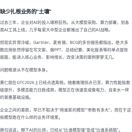
缺少扎根业务的“土壤”
过去三年，企业对AI的投入堪称狂热。从大模型采购、算力部署，到各
类AI工具上线，几乎每家大中型企业都推出了自己的AI战略。
但现实异常冷峻，Gartner、麦肯锡、BCG的多份报告都指出，绝大多
数应用依然停留在写文案、做PPT、总结纪要、美化报表等的单点提效
层面，能进入核心业务、影响增长、改变决策的案例寥寥无几。
问题根源从不在模型本身。
黄仁勋在GTC2026上已经点透真相。随着推理拐点已至，算力性能指数
级提升，多模态能力日趋成熟，模型正在快速变成像电力、自来水一样
的普惠基础设施。
企业之间的差距，早已不取决于“用谁家的模型”“参数有多大”，而在于这
些模型跑在什么样的业务环境里。
换句话说，眼下AI的比拼，已经从“比谁模型强”变成“比谁系统稳”。