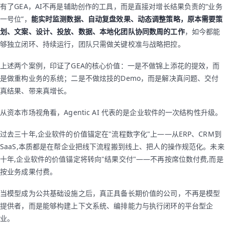
有了GEA，AI不再是辅助创作的工具，而是直接对增长结果负责的“业务
一号位”，
能实时监测数据、自动复盘效果、动态调整策略，原本需要策
划、文案、设计、投放、数据、本地化团队协同数周的工作
，如今都能
够独立闭环、持续运行，团队只需做关键校准与战略把控。
上述两个案例，印证了GEA的核心价值：一是不做锦上添花的提效，而
是做重构业务的系统；二是不做炫技的Demo，而是解决真问题、交付
真结果、带来真增长。
从资本市场视角看，Agentic AI 代表的是企业软件的一次结构性升级。
过去三十年,企业软件的价值锚定在"流程数字化"上——从ERP、CRM到
SaaS,本质都是在帮企业把线下流程搬到线上、把人的操作规范化。未来
十年,企业软件的价值锚定将转向"结果交付"——不再按席位数付费,而是
按业务成果付费。
当模型成为公共基础设施之后，真正具备长期价值的公司，不再是模型
提供者，而是能够构建上下文系统、编排能力与执行闭环的平台型企
业。