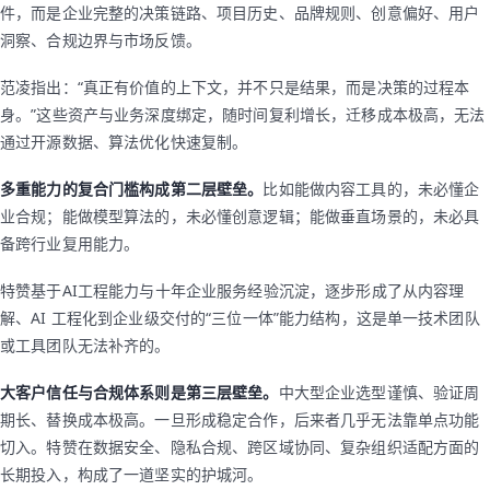
件，而是企业完整的决策链路、项目历史、品牌规则、创意偏好、用户
洞察、合规边界与市场反馈。
范凌指出：“真正有价值的上下文，并不只是结果，而是决策的过程本
身。”这些资产与业务深度绑定，随时间复利增长，迁移成本极高，无法
通过开源数据、算法优化快速复制。
多重能力的复合门槛构成第二层壁垒。
比如能做内容工具的，未必懂企
业合规；能做模型算法的，未必懂创意逻辑；能做垂直场景的，未必具
备跨行业复用能力。
特赞基于AI工程能力与十年企业服务经验沉淀，逐步形成了从内容理
解、AI 工程化到企业级交付的“三位一体”能力结构，这是单一技术团队
或工具团队无法补齐的。
大客户信任与合规体系则是第三层壁垒。
中大型企业选型谨慎、验证周
期长、替换成本极高。一旦形成稳定合作，后来者几乎无法靠单点功能
切入。特赞在数据安全、隐私合规、跨区域协同、复杂组织适配方面的
长期投入，构成了一道坚实的护城河。