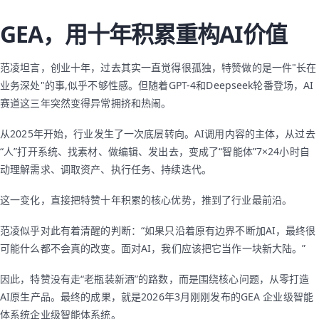
GEA，用十年积累重构AI价值
范凌坦言，创业十年，过去其实一直觉得很孤独，特赞做的是一件"长在
业务深处"的事,似乎不够性感。但随着GPT-4和Deepseek轮番登场，AI
赛道这三年突然变得异常拥挤和热闹。
从2025年开始，行业发生了一次底层转向。AI调用内容的主体，从过去
“人”打开系统、找素材、做编辑、发出去，变成了“智能体”7×24小时自
动理解需求、调取资产、执行任务、持续迭代。
这一变化，直接把特赞十年积累的核心优势，推到了行业最前沿。
范凌似乎对此有着清醒的判断：“如果只沿着原有边界不断加AI，最终很
可能什么都不会真的改变。面对AI，我们应该把它当作一块新大陆。”
因此，特赞没有走“老瓶装新酒”的路数，而是围绕核心问题，从零打造
AI原生产品。最终的成果，就是2026年3月刚刚发布的GEA 企业级智能
体系统企业级智能体系统。