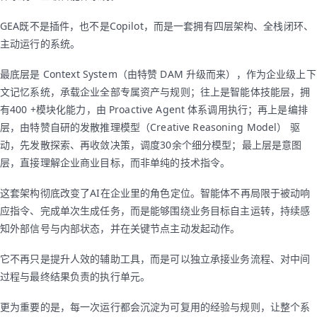
GEA既不是插件，也不是Copilot，而是一套拥有四层架构、全栈闭环、
主动运行的系统。
最底层是 Context System（由特赞 DAM 升级而来），作为企业级上下
文记忆系统，承载企业全部专属资产与规则；往上是智能体技能层，拥
有400 +模块化能力，由 Proactive Agent 体系调用执行；再上是编排
层，由特赞自研的发散推理模型（Creative Reasoning Model） 驱
动，先发散探索、再收敛决策，调度30余个细分模型；最上层是意图
层，直接理解企业商业目标，而非单纯的技术指令。
这套架构彻底改变了AI在企业里的角色定位。智能体不再局限于被动响
应指令、完成单次生成任务，而是能够围绕业务目标自主运转，持续感
知外部信号与内部状态，并在关键节点主动发起动作。
它不再只是提升人效的辅助工具，而是可以独立承接业务流程、对中间
过程与最终结果负责的执行单元。
更为重要的是，每一次运行都会沉淀为可复用的经验与规则，让整个系