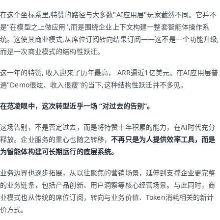
在这个坐标系里,特赞的路径与大多数"AI应用层"玩家截然不同。它并不
是"在模型之上做应用",而是围绕企业上下文构建一整套智能体操作系
统。这使其商业模式,从席位订阅转向结果订阅——这不是一个功能升级,
而是一次商业模式的结构性跃迁。
这一年的特赞, 收入迎来了历年最高， ARR逼近1亿美元。在AI应用层普
遍"Demo很炫、收入很瘦"的当下,这种结构性跃迁并不多见。
在范凌眼中，这次转型近乎一场 “对过去的告别”。
这场告别，不是否定过去，而是将特赞十年积累的能力，在AI时代充分
释放。企业服务的重心也随之转移，
不再只是为人提供效率工具，而是
为智能体构建可长期运行的底层系统。
业务边界也逐步拓展，从以往聚焦的营销场景，延伸到支撑企业更完整
的业务链条，包括产品创新、用户洞察等核心经营场景。与此同时，商
业模式也从传统的席位订阅，转向与业务价值、Token消耗相关的新计
价方式。