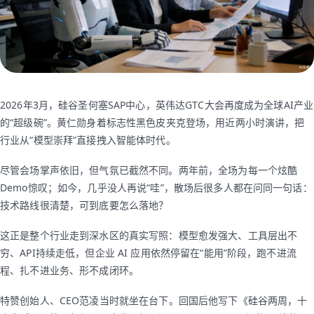
2026年3月，硅谷圣何塞SAP中心，英伟达GTC大会再度成为全球AI产业
的“超级碗”。黄仁勋身着标志性黑色皮夹克登场，用近两小时演讲，把
行业从“模型崇拜”直接拽入智能体时代。
尽管会场掌声依旧，但气氛已截然不同。两年前，全场为每一个炫酷
Demo惊叹；如今，几乎没人再说“哇”，散场后很多人都在问同一句话：
技术路线很清楚，可到底要怎么落地？
这正是整个行业走到深水区的真实写照：模型愈发强大、工具层出不
穷、API持续走低，但企业 AI 应用依然停留在“能用”阶段，跑不进流
程、扎不进业务、形不成闭环。
特赞创始人、CEO范凌当时就坐在台下。回国后他写下《硅谷两周，十